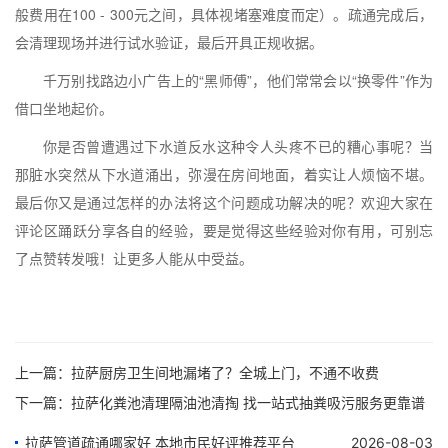
般费用在100 - 300元之间，具体视堵塞难度而定）。疏通完成后，
会清理现场并进行试水验证，最后开具正规收据。
千万别找路边小广告上的“黑师傅”，他们常常会以“换零件”作为
借口坐地起价。
你是否曾遭遇过下水道反水这种令人头疼不已的糟心事呢？当
那脏水突然从下水道涌出，弥漫在房间地面，着实让人烦恼不堪。
最后你又是通过怎样的办法将这个问题成功解决的呢？欢迎大家在
评论区踊跃分享各自的经验，要是觉得这些经验对你有用，可别忘
了点赞转发哦！让更多人能从中受益。
上一篇：
拉萨厨房卫生间地漏堵了？全城上门，不通不收费
下一篇：
拉萨化粪池清理隔油池清掏 找一站式抽粪吸污服务更靠谱
拉萨管道疏通哪家好 本地市民好评推荐平台
2026-08-03