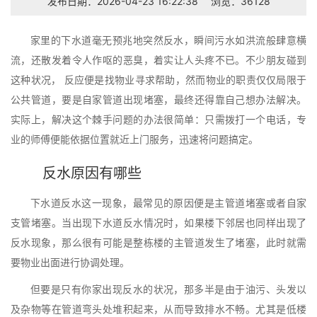
发布日期：2026-04-23 16:22:38
浏览：36128
家里的下水道毫无预兆地突然反水，瞬间污水如洪流般肆意横
流，还散发着令人作呕的恶臭，着实让人头疼不已。不少朋友碰到
这种状况， 反应便是找物业寻求帮助，然而物业的职责仅仅局限于
公共管道，要是自家管道出现堵塞，最终还得靠自己想办法解决。
实际上，解决这个棘手问题的办法很简单：只需拨打一个电话，专
业的师傅便能依据位置就近上门服务，迅速将问题搞定。
反水原因有哪些
下水道反水这一现象，最常见的原因便是主管道堵塞或者自家
支管堵塞。当出现下水道反水情况时，如果楼下邻居也同样出现了
反水现象，那么很有可能是整栋楼的主管道发生了堵塞，此时就需
要物业出面进行协调处理。
但要是只有你家出现反水的状况，那多半是由于油污、头发以
及杂物等在管道弯头处堆积起来，从而导致排水不畅。尤其是低楼