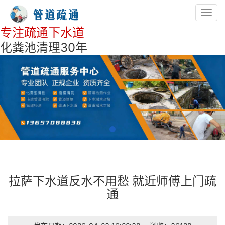
Toggl
navig
专注疏通下水道
化粪池清理30年
拉萨下水道反水不用愁 就近师傅上门疏
通