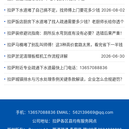
拉萨下水道堵了自己搞不定，找师傅上门要花多少钱
2026-08-02
拉萨饭店厨房下水道堵了找人疏通需要多少钱？老厨师长给你透个
底
拉萨装修避坑指南：厕所反水弯到底有没有必要？选错后果严重！
拉萨马桶堵了别乱叫师傅！这3种高价套路太黑，看完省下一半钱
2026-07-25
2026-07-21
拉萨淤泥清理板框机工作流程详解
2026-06-30
2026-07-12
拉萨附近专业疏通下水道最快上门电话：13657088836
拉萨城镇排水与污水处理条例关键条款解读，企业怎么合规避罚？
2026-06-28
2026-06-22
手机：13657088836 EMAIL：562139669@qq.com
公司地址：拉萨各区县均有服务网点