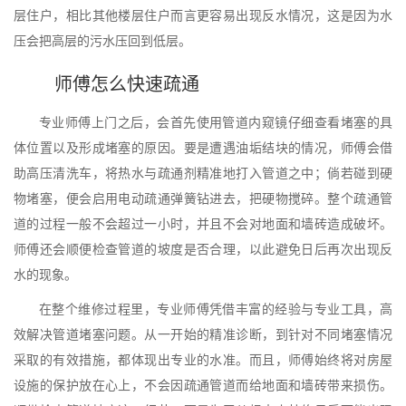
层住户，相比其他楼层住户而言更容易出现反水情况，这是因为水
压会把高层的污水压回到低层。
师傅怎么快速疏通
专业师傅上门之后，会首先使用管道内窥镜仔细查看堵塞的具
体位置以及形成堵塞的原因。要是遭遇油垢结块的情况，师傅会借
助高压清洗车，将热水与疏通剂精准地打入管道之中；倘若碰到硬
物堵塞，便会启用电动疏通弹簧钻进去，把硬物搅碎。整个疏通管
道的过程一般不会超过一小时，并且不会对地面和墙砖造成破坏。
师傅还会顺便检查管道的坡度是否合理，以此避免日后再次出现反
水的现象。
在整个维修过程里，专业师傅凭借丰富的经验与专业工具，高
效解决管道堵塞问题。从一开始的精准诊断，到针对不同堵塞情况
采取的有效措施，都体现出专业的水准。而且，师傅始终将对房屋
设施的保护放在心上，不会因疏通管道而给地面和墙砖带来损伤。