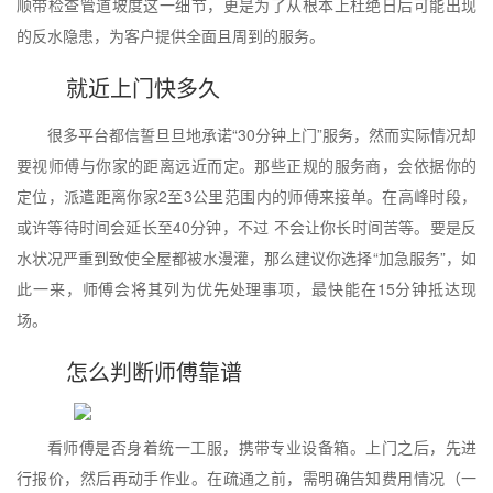
顺带检查管道坡度这一细节，更是为了从根本上杜绝日后可能出现
的反水隐患，为客户提供全面且周到的服务。
就近上门快多久
很多平台都信誓旦旦地承诺“30分钟上门”服务，然而实际情况却
要视师傅与你家的距离远近而定。那些正规的服务商，会依据你的
定位，派遣距离你家2至3公里范围内的师傅来接单。在高峰时段，
或许等待时间会延长至40分钟，不过 不会让你长时间苦等。要是反
水状况严重到致使全屋都被水漫灌，那么建议你选择“加急服务”，如
此一来，师傅会将其列为优先处理事项，最快能在15分钟抵达现
场。
怎么判断师傅靠谱
看师傅是否身着统一工服，携带专业设备箱。上门之后，先进
行报价，然后再动手作业。在疏通之前，需明确告知费用情况（一