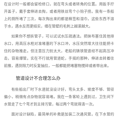
在设计时一般都会留检修口，就在弯头或者转角的位置。用扳手拧
开盖子，戴手套伸进去掏，或者用铁丝弯个小钩子捞。我有一条船
上的厕所堵了三次，每次掏出来的都是棉签和湿巾，这些东西不溶
于水，遇水反而更结实，缠在管壁的毛刺上越滚越大。
如果你不想拆管子，可以试试水压疏通法。把抹布塞住其他排
水口，用高压水枪对准堵塞的下水口冲，水压突然增大往往能把卡
住的杂物推走。但注意压力别太大，老船的铸铁管道经不起高压冲
击，容易爆管。实在不行就用管道蛇，手摇的那种，伸进去转着往
前推，遇到阻力时反复抽拉，一般都能把堵塞物搅碎或者带出来。
管道设计不合理怎么办
有些船出厂时下水道就没设计好，弯头太多、坡度不够、管径
偏小，稍微有点杂物就容易堵。我在一条客轮上遇到过，卫生间下
水管走了七个弯才到主排污管，每过两个弯就得清一次。
面对设计缺陷，最简单的补救是加装二次通风管。在下水管的