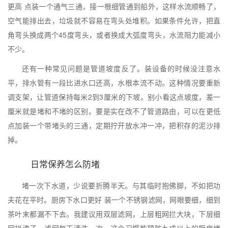
更高 点装一个通气三通，接一根细管通到船外，这样水流顺畅了，
空气能排出去，垃圾就不容易在弯头处堆积。如果条件允许，把直
角弯头换成两个45度弯头，或者换成大弧度弯头，水流阻力能减小
不少。
还有一种常见问题是管道坡度反了。装设备的时候没注意水
平，排水管有一段比进水口还高，水根本流不动。这种情况要重新
调支架，让管道保持每米2到3厘米的下坡。别小看这点坡度，差一
厘米就是堵和不堵的区别。要是实在改不了管道路由，可以在更低
点加装一个带堵头的三通，定期拧开放水冲一冲，把积存的泥沙排
掉。
日常保养怎么防堵
堵一次下水道，少说要折腾半天。与其临时抱佛脚，不如把功
夫花在平时。厨房下水口更好 装一个不锈钢滤网，网眼要细，细到
茶叶末都漏不下去。我建议用双层滤网，上层粗网拦大块，下层细