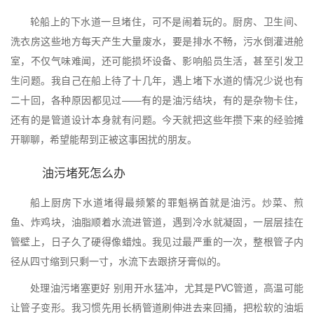
轮船上的下水道一旦堵住，可不是闹着玩的。厨房、卫生间、
洗衣房这些地方每天产生大量废水，要是排水不畅，污水倒灌进舱
室，不仅气味难闻，还可能损坏设备、影响船员生活，甚至引发卫
生问题。我自己在船上待了十几年，遇上堵下水道的情况少说也有
二十回，各种原因都见过——有的是油污结块，有的是杂物卡住，
还有的是管道设计本身就有问题。今天就把这些年攒下来的经验摊
开聊聊，希望能帮到正被这事困扰的朋友。
油污堵死怎么办
船上厨房下水道堵得最频繁的罪魁祸首就是油污。炒菜、煎
鱼、炸鸡块，油脂顺着水流进管道，遇到冷水就凝固，一层层挂在
管壁上，日子久了硬得像蜡烛。我见过最严重的一次，整根管子内
径从四寸缩到只剩一寸，水流下去跟挤牙膏似的。
处理油污堵塞更好 别用开水猛冲，尤其是PVC管道，高温可能
让管子变形。我习惯先用长柄管道刷伸进去来回捅，把松软的油垢