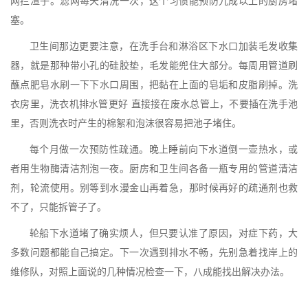
网拦渣子。滤网每天清洗一次，这个习惯能预防九成以上的厨房堵
塞。
卫生间那边更要注意，在洗手台和淋浴区下水口加装毛发收集
器，就是那种带小孔的硅胶垫，毛发能兜住大部分。每周用管道刷
蘸点肥皂水刷一下下水口周围，把黏在上面的皂垢和皮脂刷掉。洗
衣房里，洗衣机排水管更好 直接接在废水总管上，不要插在洗手池
里，否则洗衣时产生的棉絮和泡沫很容易把池子堵住。
每个月做一次预防性疏通。晚上睡前向下水道倒一壶热水，或
者用生物酶清洁剂泡一夜。厨房和卫生间各备一瓶专用的管道清洁
剂，轮流使用。别等到水漫金山再着急，那时候再好的疏通剂也救
不了，只能拆管子了。
轮船下水道堵了确实烦人，但只要认准了原因，对症下药，大
多数问题都能自己搞定。下一次遇到排水不畅，先别急着找岸上的
维修队，对照上面说的几种情况检查一下，八成能找出解决办法。