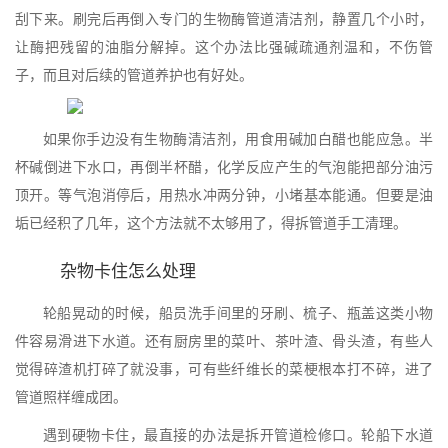
刮下来。刷完后再倒入专门的生物酶管道清洁剂，静置几个小时，
让酶把残留的油脂分解掉。这个办法比强碱疏通剂温和，不伤管
子，而且对后续的管道养护也有好处。
如果你手边没有生物酶清洁剂，用食用碱加白醋也能应急。半
杯碱倒进下水口，再倒半杯醋，化学反应产生的气泡能把部分油污
顶开。等气泡消停后，用热水冲两分钟，小堵基本能通。但要是油
垢已经积了几年，这个方法就不太够用了，得拆管道手工清理。
杂物卡住怎么处理
轮船晃动的时候，船员洗手间里的牙刷、梳子、瓶盖这类小物
件容易滑进下水道。还有厨房里的菜叶、茶叶渣、骨头渣，有些人
觉得碎渣机打碎了就没事，可有些纤维长的菜梗根本打不碎，进了
管道照样缠成团。
遇到硬物卡住，最直接的办法是拆开管道检修口。轮船下水道