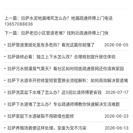
上一篇：
拉萨水泥地漏堵死怎么办？地漏疏通师傅上门电话
13657088836
下一篇：
拉萨老旧小区管道老堵？找附近疏通师傅上门快
拉萨管道里硫化氢有多危险？看完这篇你就懂了
2026-08-05
拉萨装修必看：独立上下水怎么改？合理规划提升居住体验
拉萨污水倒灌臭气熏天？看社区如何彻底疏通管网还你清爽家园
2026-07-28
拉萨下水道非开挖修复短管置换全流程解析：如何高效解决管道堵
2026-07-24
塞难题
拉萨洗菜盆下水堵了怎么办？这5招比请师傅更省钱
2026-07-17
拉萨下水道堵了怎么办？专业疏通师傅教你快速解决生活难题
2026-07-23
拉萨家庭下水道破裂不用砸墙也能修
2026-06-23
2026-07-07
拉萨养殖场粪便这样处理，变废为宝不污染
2026-06-13