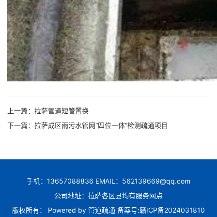
上一篇：
拉萨管道短管置换
下一篇：
拉萨成区雨污水管网“四位一体”检测疏通项目
手机：13657088836 EMAIL：562139669@qq.com
公司地址：拉萨各区县均有服务网点
版权所有： Powered by
管道疏通
备案号:
赣ICP备2024031810