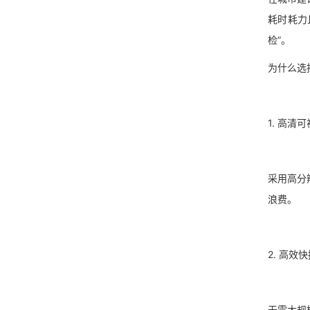
耗时耗力
检”。
为什么选
1. 高
采用高分
浪费。
2. 高
无需大规