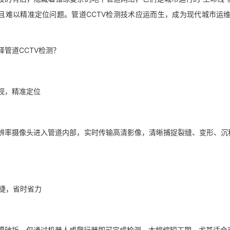
且难以精准定位问题。管道CCTV检测技术应运而生，成为现代城市运维
择管道CCTV检测？
清可视，精准定位
辨率摄像头进入管道内部，实时传输高清影像，清晰捕捉裂缝、变形、沉
效快捷，省时省力
模破拆，仅通过机器人或爬行器即可完成检测，大幅缩短工期，尤其适