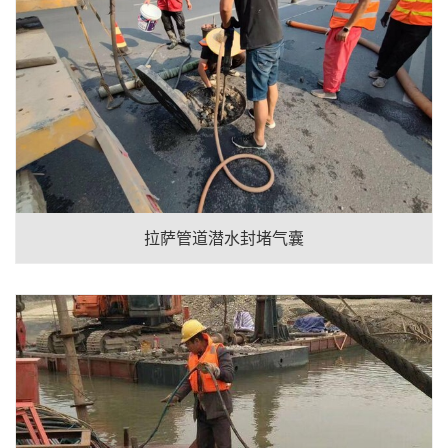
拉萨管道潜水封堵气囊