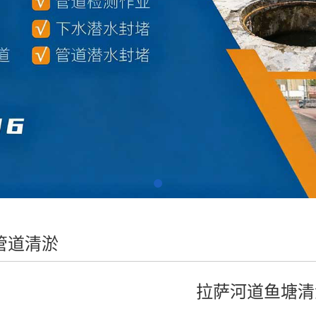
管道清淤
拉萨河道鱼塘清