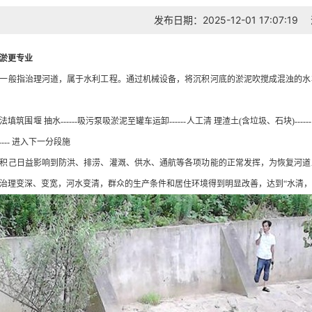
发布日期：2025-12-01 17:07:19
淤更专业
一般指治理河道，属于水利工程。通过机械设备，将沉积河底的淤泥吹搅成混浊的水
围堰 抽水------吸污泵吸淤泥至罐车运卸------人工清 理渣土(含垃圾、石块)------ 
---- 进入下一分段施
己日益影响到防洪、排涝、灌溉、供水、通航等各项功能的正常发挥，为恢复河道
治理变深、变宽，河水变清，群众的生产条件和居住环境得到明显改善，达到“水清，