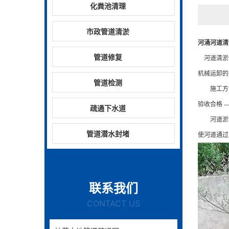
化粪池清理
市政管道清淤
河涌河道清
管道修复
河道清淤
机械运卸的
管道检测
施工方法填筑
验收合格 --
疏通下水道
河道淤积
管道潜水封堵
使河道通过
联系我们
CONTACT US